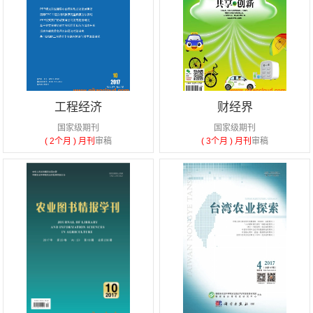
工程经济
财经界
国家级期刊
国家级期刊
( 2个月 )
月刊
审稿
( 3个月 )
月刊
审稿