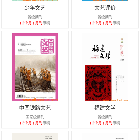
少年文艺
文艺评价
省级期刊
省级期刊
( 2个月 )
月刊
审稿
( 2个月 )
月刊
审稿
中国铁路文艺
福建文学
国家级期刊
省级期刊
( 3个月 )
月刊
审稿
( 2个月 )
月刊
审稿