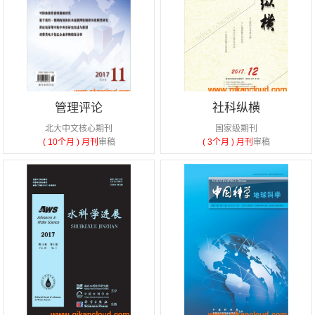
管理评论
社科纵横
北大中文核心期刊
国家级期刊
( 10个月 )
月刊
审稿
( 3个月 )
月刊
审稿