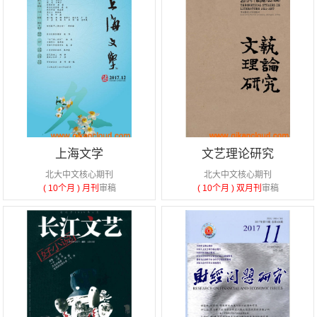
上海文学
文艺理论研究
北大中文核心期刊
北大中文核心期刊
( 10个月 )
月刊
审稿
( 10个月 )
双月刊
审稿