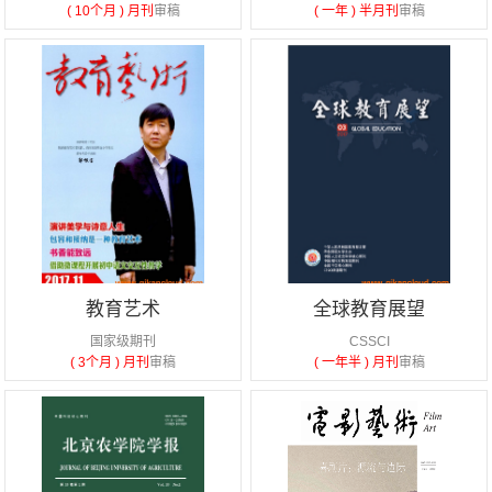
( 10个月 )
月刊
审稿
( 一年 )
半月刊
审稿
教育艺术
全球教育展望
国家级期刊
CSSCI
( 3个月 )
月刊
审稿
( 一年半 )
月刊
审稿