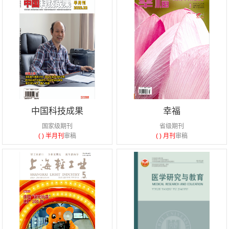
中国科技成果
幸福
国家级期刊
省级期刊
( )
半月刊
审稿
( )
月刊
审稿