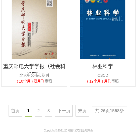
重庆邮电大学学报（社会科
林业科学
学版）
北大中文核心期刊
CSCD
( 10个月 )
双月刊
审稿
( 12个月 )
月刊
审稿
首页
1
2
3
下一页
末页
共
26
页
1558
条
Copyright © 2021-25 职称论文网 版权所有