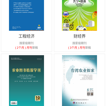
工程经济
财经界
国家级期刊
国家级期刊
( 2个月 )
月刊
审稿
( 3个月 )
月刊
审稿