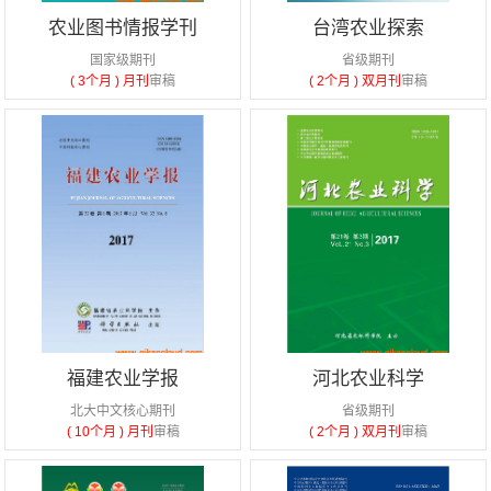
农业图书情报学刊
台湾农业探索
国家级期刊
省级期刊
( 3个月 )
月刊
审稿
( 2个月 )
双月刊
审稿
福建农业学报
河北农业科学
北大中文核心期刊
省级期刊
( 10个月 )
月刊
审稿
( 2个月 )
双月刊
审稿