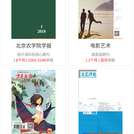
北京农学院学报
电影艺术
统计源科技核心期刊
国家级期刊
( 8个月 )
1002-3186
审稿
( 2个月 )
双月
审稿