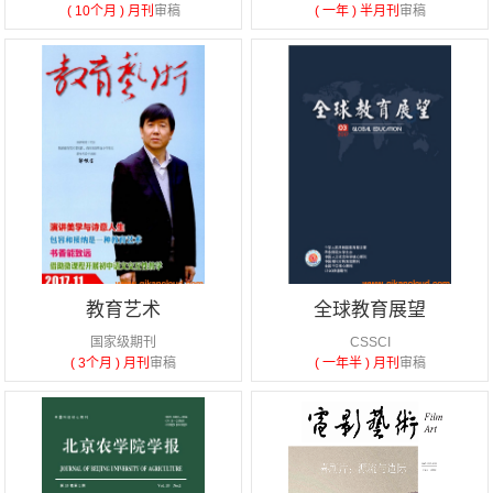
( 10个月 )
月刊
审稿
( 一年 )
半月刊
审稿
教育艺术
全球教育展望
国家级期刊
CSSCI
( 3个月 )
月刊
审稿
( 一年半 )
月刊
审稿