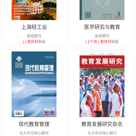
上海轻工业
医学研究与教育
省级期刊
省级期刊
( )
双月刊
审稿
( 2个月 )
双月刊
审稿
现代教育管理
教育发展研究杂志
北大中文核心期刊
北大中文核心期刊