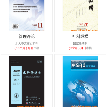
管理评论
社科纵横
北大中文核心期刊
国家级期刊
( 10个月 )
月刊
审稿
( 3个月 )
月刊
审稿