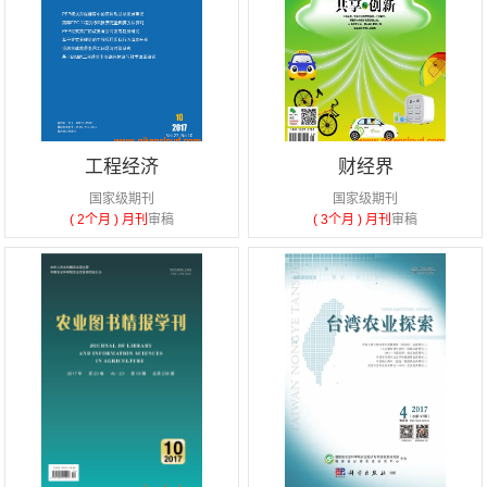
工程经济
财经界
国家级期刊
国家级期刊
( 2个月 )
月刊
审稿
( 3个月 )
月刊
审稿