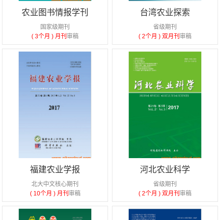
农业图书情报学刊
台湾农业探索
国家级期刊
省级期刊
( 3个月 )
月刊
审稿
( 2个月 )
双月刊
审稿
福建农业学报
河北农业科学
北大中文核心期刊
省级期刊
( 10个月 )
月刊
审稿
( 2个月 )
双月刊
审稿