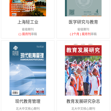
上海轻工业
医学研究与教育
省级期刊
省级期刊
( )
双月刊
审稿
( 2个月 )
双月刊
审稿
现代教育管理
教育发展研究杂志
北大中文核心期刊
北大中文核心期刊