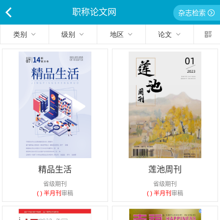
职称论文网
杂志检索
<
类别
级别
地区
论文
精品生活
莲池周刊
省级期刊
省级期刊
( )
半月刊
审稿
( )
半月刊
审稿