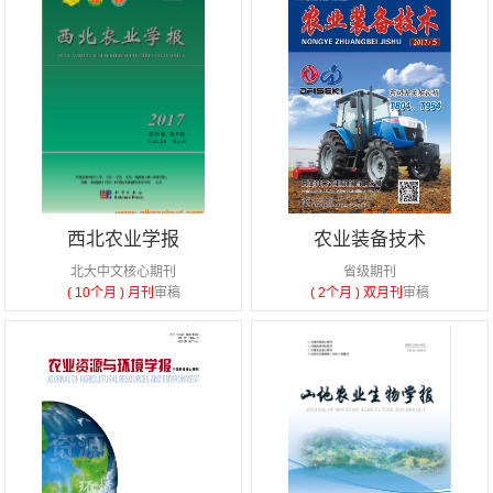
西北农业学报
农业装备技术
北大中文核心期刊
省级期刊
( 10个月 )
月刊
审稿
( 2个月 )
双月刊
审稿