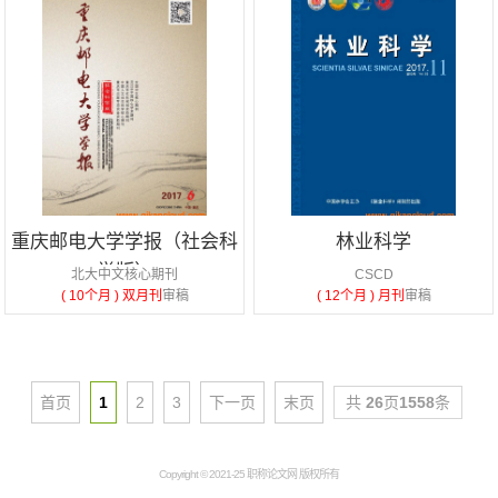
重庆邮电大学学报（社会科
林业科学
学版）
北大中文核心期刊
CSCD
( 10个月 )
双月刊
审稿
( 12个月 )
月刊
审稿
首页
1
2
3
下一页
末页
共
26
页
1558
条
Copyright © 2021-25 职称论文网 版权所有