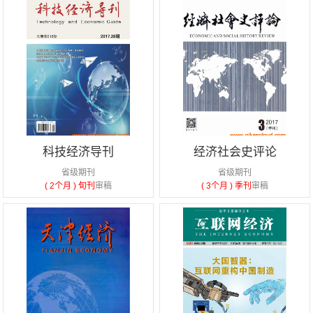
科技经济导刊
经济社会史评论
省级期刊
省级期刊
( 2个月 )
旬刊
审稿
( 3个月 )
季刊
审稿