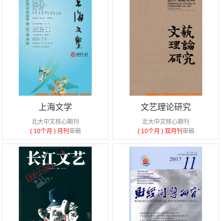
上海文学
文艺理论研究
北大中文核心期刊
北大中文核心期刊
( 10个月 )
月刊
审稿
( 10个月 )
双月刊
审稿