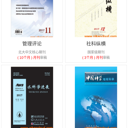
管理评论
社科纵横
北大中文核心期刊
国家级期刊
( 10个月 )
月刊
审稿
( 3个月 )
月刊
审稿