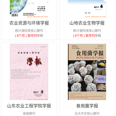
农业资源与环境学报
山地农业生物学报
统计源科技核心期刊
统计源科技核心期刊
( 8个月 )
双月刊
审稿
( 8个月 )
双月刊
审稿
山东农业工程学院学报
食用菌学报
省级期刊
北大中文核心期刊