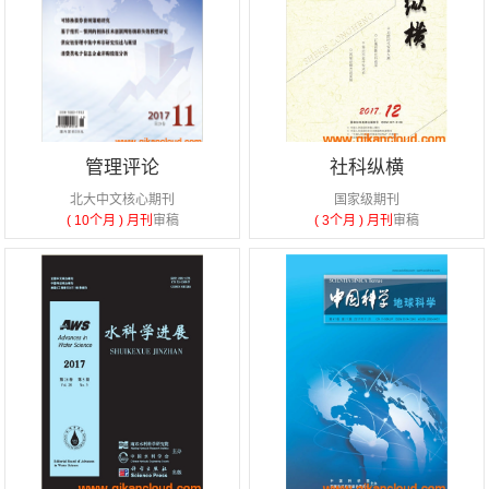
管理评论
社科纵横
北大中文核心期刊
国家级期刊
( 10个月 )
月刊
审稿
( 3个月 )
月刊
审稿