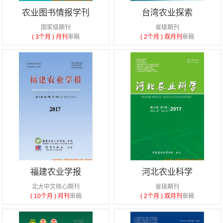
农业图书情报学刊
台湾农业探索
国家级期刊
省级期刊
( 3个月 )
月刊
审稿
( 2个月 )
双月刊
审稿
福建农业学报
河北农业科学
北大中文核心期刊
省级期刊
( 10个月 )
月刊
审稿
( 2个月 )
双月刊
审稿