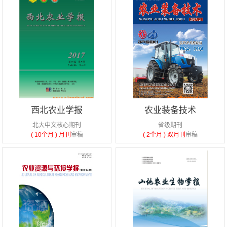
西北农业学报
农业装备技术
北大中文核心期刊
省级期刊
( 10个月 )
月刊
审稿
( 2个月 )
双月刊
审稿