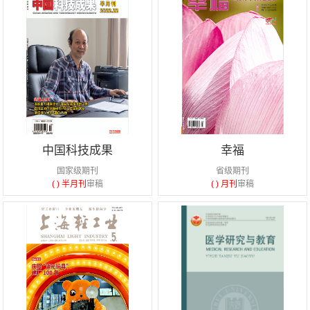
中国科技成果
幸福
国家级期刊
省级期刊
( )
半月刊
审稿
( )
月刊
审稿