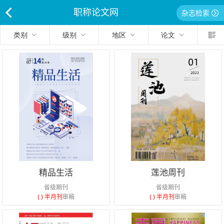
职称论文网
杂志检索
<
类别
级别
地区
论文
精品生活
莲池周刊
省级期刊
省级期刊
( )
半月刊
审稿
( )
半月刊
审稿