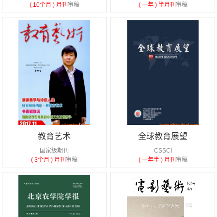
( 10个月 )
月刊
审稿
( 一年 )
半月刊
审稿
教育艺术
全球教育展望
国家级期刊
CSSCI
( 3个月 )
月刊
审稿
( 一年半 )
月刊
审稿