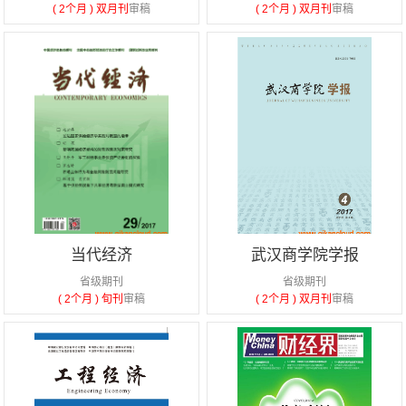
( 2个月 )
双月刊
审稿
( 2个月 )
双月刊
审稿
当代经济
武汉商学院学报
省级期刊
省级期刊
( 2个月 )
旬刊
审稿
( 2个月 )
双月刊
审稿