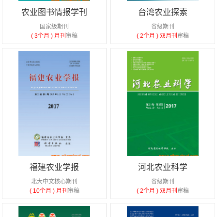
农业图书情报学刊
台湾农业探索
国家级期刊
省级期刊
( 3个月 )
月刊
审稿
( 2个月 )
双月刊
审稿
福建农业学报
河北农业科学
北大中文核心期刊
省级期刊
( 10个月 )
月刊
审稿
( 2个月 )
双月刊
审稿