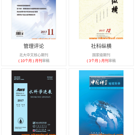
管理评论
社科纵横
北大中文核心期刊
国家级期刊
( 10个月 )
月刊
审稿
( 3个月 )
月刊
审稿