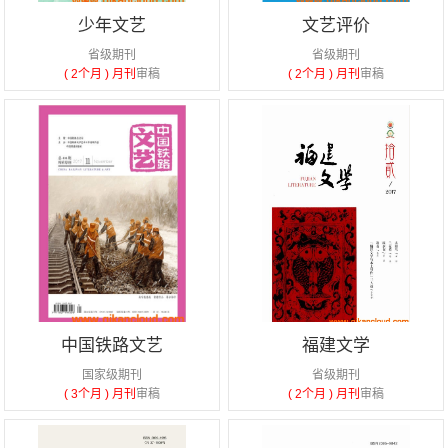
少年文艺
文艺评价
省级期刊
省级期刊
( 2个月 )
月刊
审稿
( 2个月 )
月刊
审稿
中国铁路文艺
福建文学
国家级期刊
省级期刊
( 3个月 )
月刊
审稿
( 2个月 )
月刊
审稿