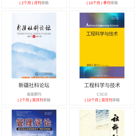
( 2个月 )
月刊
审稿
( 10个月 )
季刊
审稿
新疆社科论坛
工程科学与技术
省级期刊
CSCD
( 2个月 )
双月刊
审稿
( 10个月 )
双月刊
审稿