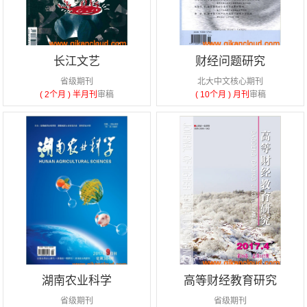
长江文艺
财经问题研究
省级期刊
北大中文核心期刊
( 2个月 )
半月刊
审稿
( 10个月 )
月刊
审稿
湖南农业科学
高等财经教育研究
省级期刊
省级期刊