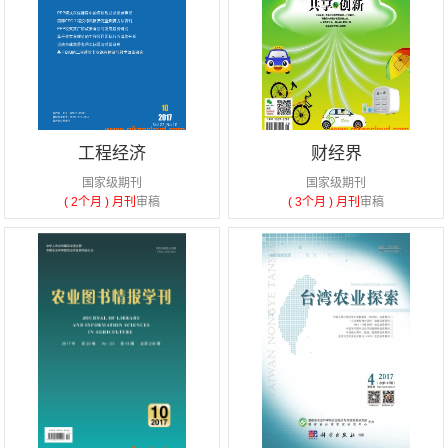
工程经济
财经界
国家级期刊
国家级期刊
( 2个月 )
月刊
审稿
( 3个月 )
月刊
审稿