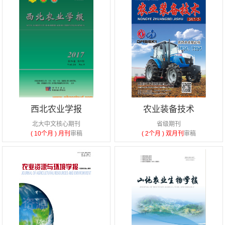
西北农业学报
农业装备技术
北大中文核心期刊
省级期刊
( 10个月 )
月刊
审稿
( 2个月 )
双月刊
审稿