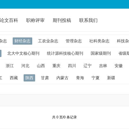
论文百科
职称评审
期刊投稿
联系我们
杂志
财经杂志
工农业杂志
管理杂志
社科类杂志
科技杂
北大中文核心期刊
统计源科技核心期刊
国家级期刊
省级
浙江
河北
山西
重庆
四川
辽宁
吉林
安徽
江
西藏
陕西
甘肃
内蒙古
青海
宁夏
新疆
共 0 页/0 条记录