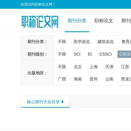
欢迎访问职称论文网！
期刊分类
职称论文
期刊
期刊分类：
不限
医学杂志
建筑杂志
教育
期刊级别：
不限
SCI
EI
CSSCI
CSCD
不限
北京
上海
天津
江苏
出版地区：
广西
海南
贵州
云南
黑龙
核心期刊大全目录