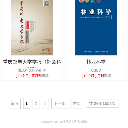
重庆邮电大学学报（社会科
林业科学
学版）
北大中文核心期刊
CSCD
( 10个月 )
双月刊
审稿
( 12个月 )
月刊
审稿
首页
1
2
3
下一页
末页
共
26
页
1558
条
Copyright © 2021-25 职称论文网 版权所有