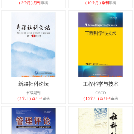
( 2个月 )
月刊
审稿
( 10个月 )
季刊
审稿
新疆社科论坛
工程科学与技术
省级期刊
CSCD
( 2个月 )
双月刊
审稿
( 10个月 )
双月刊
审稿