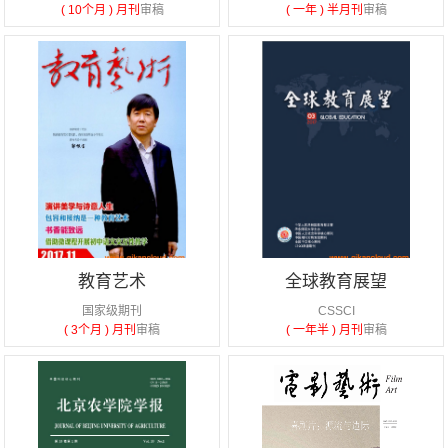
( 10个月 )
月刊
审稿
( 一年 )
半月刊
审稿
教育艺术
全球教育展望
国家级期刊
CSSCI
( 3个月 )
月刊
审稿
( 一年半 )
月刊
审稿