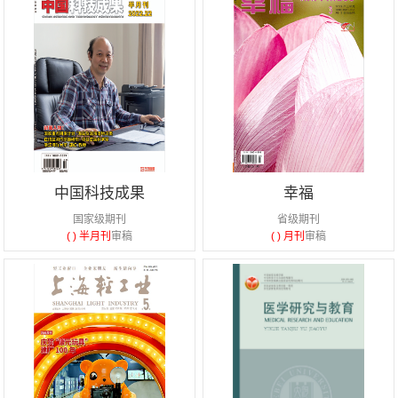
中国科技成果
幸福
国家级期刊
省级期刊
( )
半月刊
审稿
( )
月刊
审稿