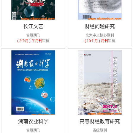
长江文艺
财经问题研究
省级期刊
北大中文核心期刊
( 2个月 )
半月刊
审稿
( 10个月 )
月刊
审稿
湖南农业科学
高等财经教育研究
省级期刊
省级期刊