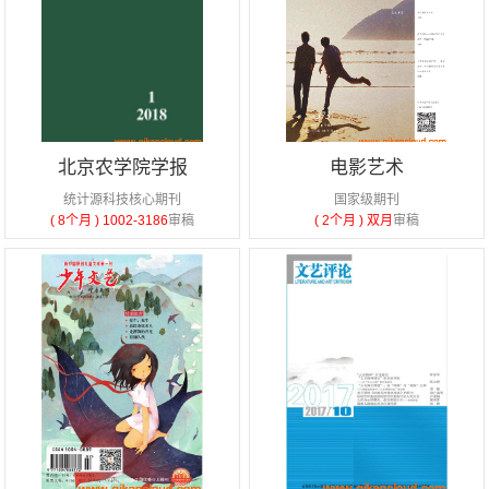
北京农学院学报
电影艺术
统计源科技核心期刊
国家级期刊
( 8个月 )
1002-3186
审稿
( 2个月 )
双月
审稿