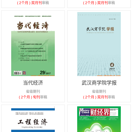
( 2个月 )
双月刊
审稿
( 2个月 )
双月刊
审稿
当代经济
武汉商学院学报
省级期刊
省级期刊
( 2个月 )
旬刊
审稿
( 2个月 )
双月刊
审稿