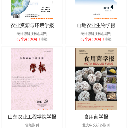
农业资源与环境学报
山地农业生物学报
统计源科技核心期刊
统计源科技核心期刊
( 8个月 )
双月刊
审稿
( 8个月 )
双月刊
审稿
山东农业工程学院学报
食用菌学报
省级期刊
北大中文核心期刊