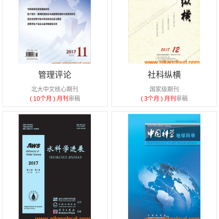
管理评论
社科纵横
北大中文核心期刊
国家级期刊
( 10个月 )
月刊
审稿
( 3个月 )
月刊
审稿