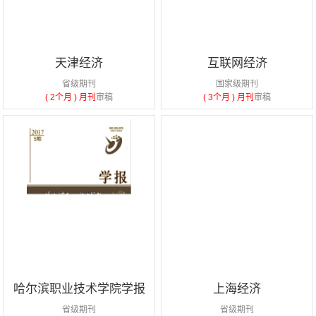
天津经济
互联网经济
省级期刊
国家级期刊
( 2个月 )
月刊
审稿
( 3个月 )
月刊
审稿
哈尔滨职业技术学院学报
上海经济
省级期刊
省级期刊