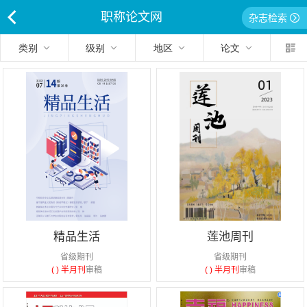
职称论文网
杂志检索
<
类别
级别
地区
论文
精品生活
莲池周刊
省级期刊
省级期刊
( )
半月刊
审稿
( )
半月刊
审稿