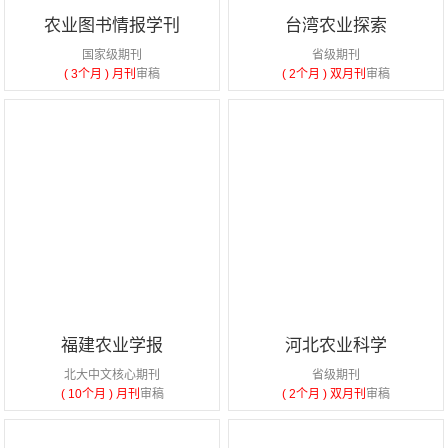
农业图书情报学刊
台湾农业探索
国家级期刊
省级期刊
( 3个月 )
月刊
审稿
( 2个月 )
双月刊
审稿
福建农业学报
河北农业科学
北大中文核心期刊
省级期刊
( 10个月 )
月刊
审稿
( 2个月 )
双月刊
审稿