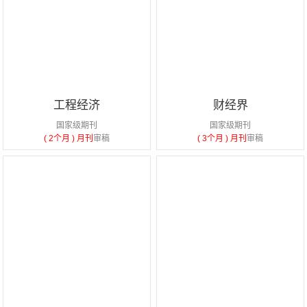
工程经济
财经界
国家级期刊
国家级期刊
( 2个月 )
月刊
审稿
( 3个月 )
月刊
审稿