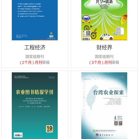
工程经济
财经界
国家级期刊
国家级期刊
( 2个月 )
月刊
审稿
( 3个月 )
月刊
审稿