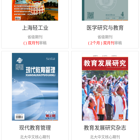
上海轻工业
医学研究与教育
省级期刊
省级期刊
( )
双月刊
审稿
( 2个月 )
双月刊
审稿
现代教育管理
教育发展研究杂志
北大中文核心期刊
北大中文核心期刊