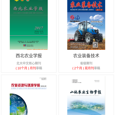
西北农业学报
农业装备技术
北大中文核心期刊
省级期刊
( 10个月 )
月刊
审稿
( 2个月 )
双月刊
审稿