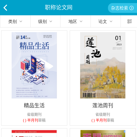
职称论文网
杂志检索
<
类别
级别
地区
论文
精品生活
莲池周刊
省级期刊
省级期刊
( )
半月刊
审稿
( )
半月刊
审稿