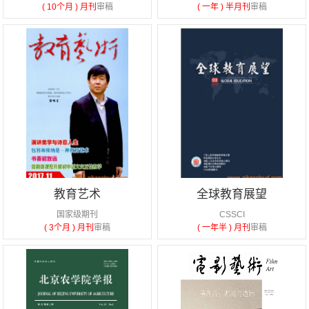
( 10个月 )
月刊
审稿
( 一年 )
半月刊
审稿
教育艺术
全球教育展望
国家级期刊
CSSCI
( 3个月 )
月刊
审稿
( 一年半 )
月刊
审稿