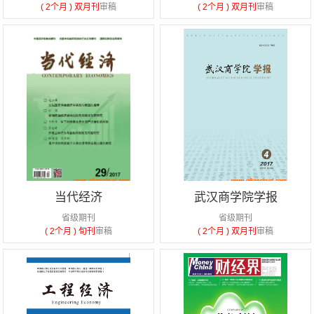
( 2个月 )
双月刊
审稿
( 2个月 )
双月刊
审稿
当代经济
武汉商学院学报
省级期刊
省级期刊
( 2个月 )
旬刊
审稿
( 2个月 )
双月刊
审稿