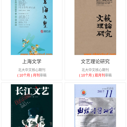
上海文学
文艺理论研究
北大中文核心期刊
北大中文核心期刊
( 10个月 )
月刊
审稿
( 10个月 )
双月刊
审稿