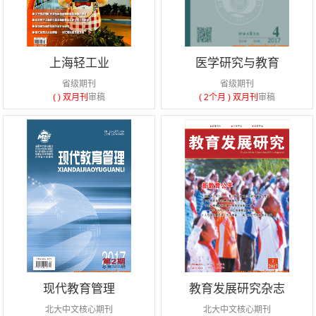
上海轻工业
医学研究与教育
省级期刊
省级期刊
( )
双月刊
审稿
( 2个月 )
双月刊
审稿
现代教育管理
教育发展研究杂志
北大中文核心期刊
北大中文核心期刊