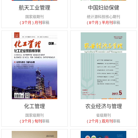
航天工业管理
中国妇幼保健
国家级期刊
统计源科技核心期刊
( 3个月 )
月刊
审稿
( 8个月 )
半月刊
审稿
化工管理
农业经济与管理
国家级期刊
省级期刊
( 3个月 )
旬刊
审稿
( 2个月 )
双月刊
审稿