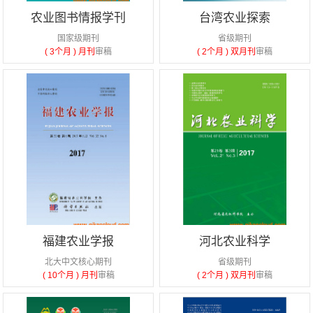
农业图书情报学刊
台湾农业探索
国家级期刊
省级期刊
( 3个月 )
月刊
审稿
( 2个月 )
双月刊
审稿
福建农业学报
河北农业科学
北大中文核心期刊
省级期刊
( 10个月 )
月刊
审稿
( 2个月 )
双月刊
审稿