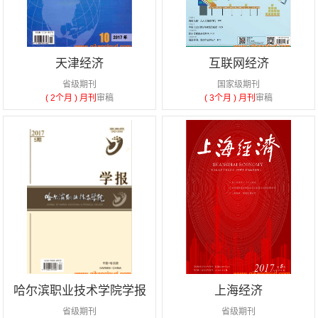
天津经济
互联网经济
省级期刊
国家级期刊
( 2个月 )
月刊
审稿
( 3个月 )
月刊
审稿
哈尔滨职业技术学院学报
上海经济
省级期刊
省级期刊